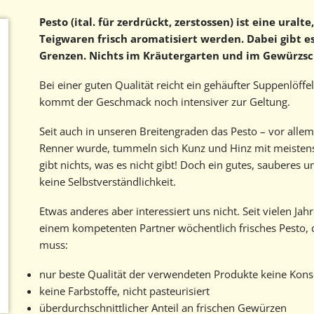
Geschichte
Pesto (ital. für zerdrückt, zerstossen) ist eine uralt
Teigwaren frisch aromatisiert werden. Dabei gibt es
Kontakt
Grenzen. Nichts im Kräutergarten und im Gewürzsch
Marktbericht abonnieren
Bei einer guten Qualität reicht ein gehäufter Suppenlöff
kommt der Geschmack noch intensiver zur Geltung.
Seit auch in unseren Breitengraden das Pesto – vor alle
Renner wurde, tummeln sich Kunz und Hinz mit meisten
gibt nichts, was es nicht gibt! Doch ein gutes, sauberes u
keine Selbst­verständlichkeit.
Etwas anderes aber interessiert uns nicht. Seit vielen J
einem kompetenten Partner wöchentlich frisches Pesto, 
muss:
nur beste Qualität der verwendeten Produkte keine Kons
keine Farbstoffe, nicht pasteurisiert
überdurchschnittlicher Anteil an frischen Gewürzen