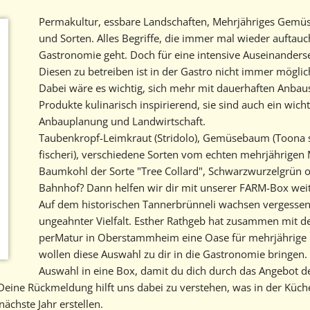
Geschichte
Permakultur, essbare Landschaften, Mehrjähriges Gemüs
und Sorten. Alles Begriffe, die immer mal wieder auftau
Kontakt
Gastronomie geht. Doch für eine intensive Auseinander
Diesen zu betreiben ist in der Gastro nicht immer möglic
Marktbericht abonnieren
Dabei wäre es wichtig, sich mehr mit dauerhaften Anbau
Produkte kulinarisch inspirierend, sie sind auch ein wicht
Anbauplanung und Landwirtschaft.
Taubenkropf-Leimkraut (Stridolo), Gemüsebaum (Toona si
fischeri), verschiedene Sorten vom echten mehrjährigen M
Baumkohl der Sorte "Tree Collard", Schwarzwurzelgrün 
Bahnhof? Dann helfen wir dir mit unserer FARM-Box weit
Auf dem historischen Tannerbrünneli wachsen vergessen
ungeahnter Vielfalt. Esther Rathgeb hat zusammen mit d
perMatur in Oberstammheim eine Oase für mehrjährige P
wollen diese Auswahl zu dir in die Gastronomie bringen. 
Auswahl in eine Box, damit du dich durch das Angebot de
t. Deine Rückmeldung hilft uns dabei zu verstehen, was in der Küc
ächste Jahr erstellen.