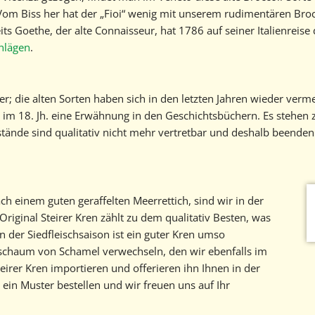
Vom Biss her hat der „Fioi“ wenig mit unserem rudimentären Bro
s Goethe, der alte Connaisseur, hat 1786 auf seiner Italienreise 
hlägen
.
er; die alten Sorten haben sich in den letzten Jahren wieder ver
 im 18. Jh. eine Erwähnung in den Geschichtsbüchern. Es stehen 
ände sind qualitativ nicht mehr vertretbar und deshalb beenden w
h einem guten geraffelten Meerrettich, sind wir in der
riginal Steirer Kren zählt zu dem qualitativ Besten, was
 der Siedfleischsaison ist ein guter Kren umso
chschaum von Schamel verwechseln, den wir ebenfalls im
eirer Kren importieren und offerieren ihn Ihnen in der
ein Muster bestellen und wir freuen uns auf Ihr