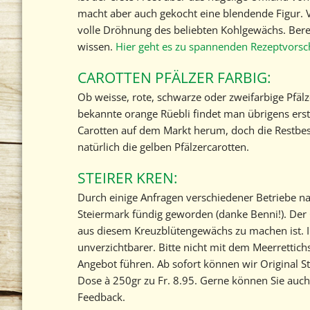
macht aber auch gekocht eine blendende Figur. 
volle Dröhnung des beliebten Kohlgewächs. Bereit
wissen.
Hier geht es zu spannenden Rezeptvorsc
CAROTTEN PFÄLZER FARBIG:
Ob weisse, rote, schwarze oder zweifarbige Pfälz
bekannte orange Rüebli findet man übrigens erst
Carotten auf dem Markt herum, doch die Restbest
natürlich die gelben Pfälzercarotten.
STEIRER KREN:
Durch einige Anfragen verschiedener Betriebe nac
Steiermark fündig geworden (danke Benni!). Der O
aus diesem Kreuzblütengewächs zu machen ist. In
unverzichtbarer. Bitte nicht mit dem Meerretti
Angebot führen. Ab sofort können wir Original St
Dose à 250gr zu Fr. 8.95. Gerne können Sie auch 
Feedback.