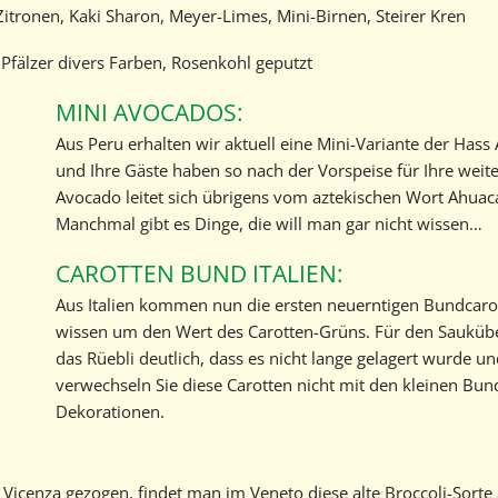
itronen, Kaki Sharon, Meyer-Limes, Mini-Birnen, Steirer Kren
Geschichte
Pfälzer divers Farben, Rosenkohl geputzt
Kontakt
MINI AVOCADOS:
Marktbericht abonnieren
Aus Peru erhalten wir aktuell eine Mini-Variante der Has
und Ihre Gäste haben so nach der Vorspeise für Ihre wei
Avocado leitet sich übrigens vom aztekischen Wort Ahuaca
Manchmal gibt es Dinge, die will man gar nicht wissen…
CAROTTEN BUND ITALIEN:
Aus Italien kommen nun die ersten neuerntigen Bundcarot
wissen um den Wert des Carotten-Grüns. Für den Saukübel
das Rüebli deutlich, dass es nicht lange gelagert wurde un
verwechseln Sie diese Carotten nicht mit den kleinen Bundrü
Dekorationen.
 Vicenza gezogen, findet man im Veneto diese alte Broccoli-Sorte