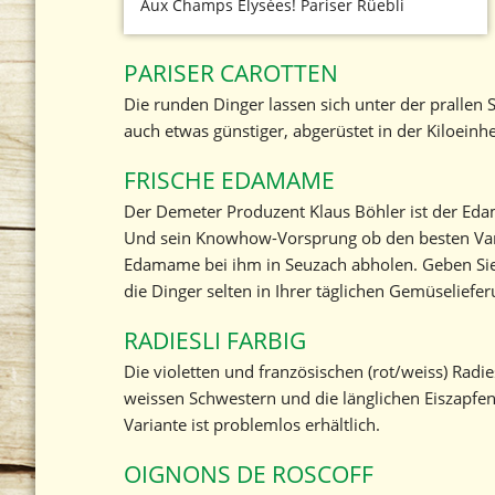
Aux Champs Elysées! Pariser Rüebli
PARISER CAROTTEN
Die runden Dinger lassen sich unter der prallen
auch etwas günstiger, abgerüstet in der Kiloeinhei
FRISCHE EDAMAME
Der Demeter Produzent Klaus Böhler ist der Edama
Und sein Knowhow-Vorsprung ob den besten Varie
Edamame bei ihm in Seuzach abholen. Geben Sie u
die Dinger selten in Ihrer täglichen Gemüselief
RADIESLI FARBIG
Die violetten und französischen (rot/weiss) Radies
weissen Schwestern und die länglichen Eiszapfen
Variante ist problemlos erhältlich.
OIGNONS DE ROSCOFF