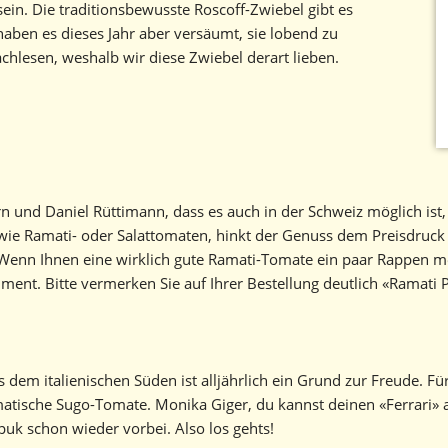
ein. Die traditionsbewusste Roscoff-Zwiebel gibt es
haben es dieses Jahr aber versäumt, sie lobend zu
hlesen, weshalb wir diese Zwiebel derart lieben.
und Daniel Rüttimann, dass es auch in der Schweiz möglich ist, 
ie Ramati- oder Salattomaten, hinkt der Genuss dem Preisdruck je
. Wenn Ihnen eine wirklich gute Ramati-Tomate ein paar Rappen me
ment. Bitte vermerken Sie auf Ihrer Bestellung deutlich «Ramati P
 dem italienischen Süden ist alljährlich ein Grund zur Freude. Fü
romatische Sugo-Tomate. Monika Giger, du kannst deinen «Ferrari»
Spuk schon wieder vorbei. Also los gehts!