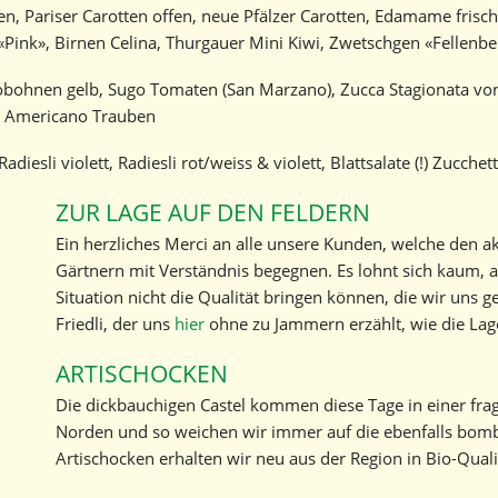
n, Pariser Carotten offen, neue Pfälzer Carotten, Edamame frisch
Geschichte
«Pink», Birnen Celina, Thurgauer Mini Kiwi, Zwetschgen «Fellenbe
Kontakt
bohnen gelb, Sugo Tomaten (San Marzano), Zucca Stagionata von
a, Americano Trauben
Marktbericht abonnieren
Radiesli violett, Radiesli rot/weiss & violett, Blattsalate (!) Zucchett
ZUR LAGE AUF DEN FELDERN
Ein herzliches Merci an alle unsere Kunden, welche den 
Gärtnern mit Verständnis begegnen. Es lohnt sich kaum, al
Situation nicht die Qualität bringen können, die wir uns 
Friedli, der uns
hier
ohne zu Jammern erzählt, wie die Lag
ARTISCHOCKEN
Die dickbauchigen Castel kommen diese Tage in einer fra
Norden und so weichen wir immer auf die ebenfalls bomba
Artischocken erhalten wir neu aus der Region in Bio-Qualit