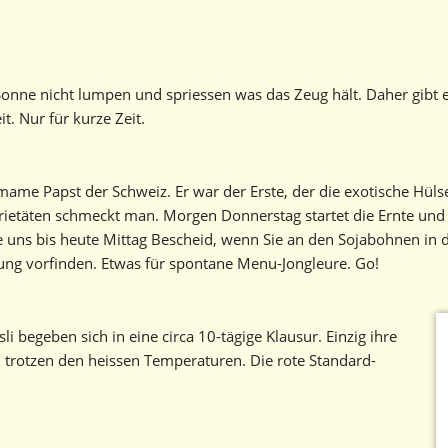
 Sonne nicht lumpen und spriessen was das Zeug hält. Daher gibt 
t. Nur für kurze Zeit.
me Papst der Schweiz. Er war der Erste, der die exotische Hülsen
täten schmeckt man. Morgen Donnerstag startet die Ernte und wi
ns bis heute Mittag Bescheid, wenn Sie an den Sojabohnen in der
erung vorfinden. Etwas für spontane Menu-Jongleure. Go!
li begeben sich in eine circa 10-tägige Klausur. Einzig ihre
 trotzen den heissen Temperaturen. Die rote Standard-