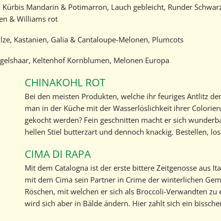
, Kürbis Mandarin & Potimarron, Lauch gebleicht, Runder Schwar
Geschichte
en & Williams rot
Kontakt
ilze, Kastanien, Galia & Cantaloupe-Melonen, Plumcots
Marktbericht abonnieren
ngelshaar, Keltenhof Kornblumen, Melonen Europa
CHINAKOHL ROT
Bei den meisten Produkten, welche ihr feuriges Antlitz 
man in der Küche mit der Wasserlöslichkeit ihrer Colori
gekocht werden? Fein geschnitten macht er sich wunderbar 
hellen Stiel butterzart und dennoch knackig. Bestellen, los
CIMA DI RAPA
Mit dem Catalogna ist der erste bittere Zeitgenosse aus Ital
mit dem Cima sein Partner in Crime der winterlichen Gemü
Röschen, mit welchen er sich als Broccoli-Verwandten zu e
wird sich aber in Bälde ändern. Hier zahlt sich ein bissch