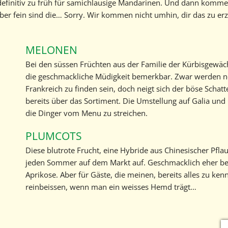
t definitiv zu früh für samichlausige Mandarinen. Und dann kom
er fein sind die… Sorry. Wir kommen nicht umhin, dir das zu erzä
MELONEN
Bei den süssen Früchten aus der Familie der Kürbisgewäc
die geschmackliche Müdigkeit bemerkbar. Zwar werden noc
Frankreich zu finden sein, doch neigt sich der böse Schat
bereits über das Sortiment. Die Umstellung auf Galia und 
die Dinger vom Menu zu streichen.
PLUMCOTS
Diese blutrote Frucht, eine Hybride aus Chinesischer Pfla
jeden Sommer auf dem Markt auf. Geschmacklich eher bei 
Aprikose. Aber für Gäste, die meinen, bereits alles zu kenne
reinbeissen, wenn man ein weisses Hemd trägt…