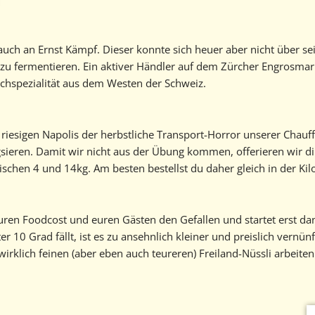
auch an Ernst Kämpf. Dieser konnte sich heuer aber nicht über 
s zu fermentieren. Ein aktiver Händler auf dem Zürcher Engrosmark
uchspezialität aus dem Westen der Schweiz.
esigen Napolis der herbstliche Transport-Horror unserer Chauffeu
gsieren. Damit wir nicht aus der Übung kommen, offerieren wir d
chen 4 und 14kg. Am besten bestellst du daher gleich in der Kilo
uren Foodcost und euren Gästen den Gefallen und startet erst dann
10 Grad fällt, ist es zu ansehnlich kleiner und preislich vernün
klich feinen (aber eben auch teureren) Freiland-Nüssli arbeiten