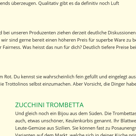
ds überzeugen. Qualitativ gibt es da definitiv noch Luft
nd bei unseren Produzenten ziehen derzeit deutliche Diskussione
 wir sind gerne bereit einen höheren Preis für superbe Ware zu 
ler Fairness. Was heisst das nun für dich? Deutlich tiefere Preise 
gem Rot. Du kennst sie wahrscheinlich fein gefüllt und eingelegt au
die Trottolinos selbst einzumachen. Aber Vorsicht, die Dinger habe
ZUCCHINI TROMBETTA
Und gleich noch ein Bijou aus dem Süden. Die Trombett
auch, etwas unschöner, Keulenkürbis genannt. Ihr Blattwe
Leute-Gemüse aus Sizilien. Sie können fast zu Posauneng
Varianten auf dem Markt, welche sich in deiner Küche pri