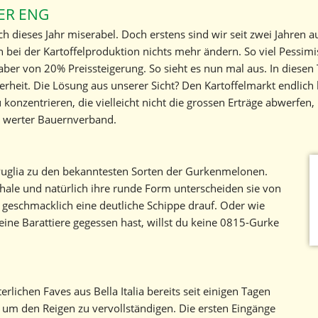
ER ENG
auch dieses Jahr miserabel. Doch erstens sind wir seit zwei Jahren 
n bei der Kartoffelproduktion nichts mehr ändern. So viel Pessim
aber von 20% Preissteigerung. So sieht es nun mal aus. In diese
rheit. Die Lösung aus unserer Sicht? Den Kartoffelmarkt endlich l
nzentrieren, die vielleicht nicht die grossen Erträge abwerfen,
, werter Bauernverband.
 Puglia zu den bekanntesten Sorten der Gurkenmelonen.
Schale und natürlich ihre runde Form unterscheiden sie von
 geschmacklich eine deutliche Schippe drauf. Oder wie
eine Barattiere gegessen hast, willst du keine 0815-Gurke
lichen Faves aus Bella Italia bereits seit einigen Tagen
, um den Reigen zu vervollständigen. Die ersten Eingänge