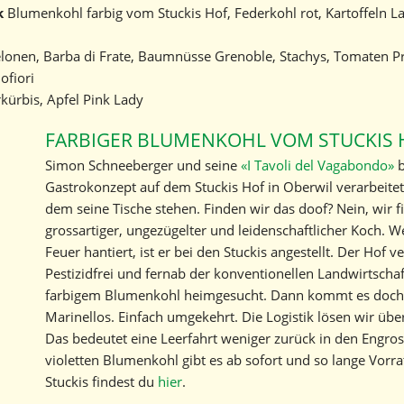
k
Blumenkohl farbig vom Stuckis Hof, Federkohl rot, Kartoffeln La
Geschichte
onen, Barba di Frate, Baumnüsse Grenoble, Stachys, Tomaten Pr
Kontakt
ofiori
kürbis, Apfel Pink Lady
Marktbericht abonnieren
FARBIGER BLUMENKOHL VOM STUCKIS 
Simon Schneeberger und seine
«I Tavoli del Vagabondo»
b
Gastrokonzept auf dem Stuckis Hof in Oberwil verarbeitet 
dem seine Tische stehen. Finden wir das doof? Nein, wir fi
grossartiger, ungezügelter und leidenschaftlicher Koch. 
Feuer hantiert, ist er bei den Stuckis angestellt. Der Hof v
Pestizidfrei und fernab der konventionellen Landwirtscha
farbigem Blumenkohl heimgesucht. Dann kommt es doch
Marinellos. Einfach umgekehrt. Die Logistik lösen wir 
Das bedeutet eine Leerfahrt weniger zurück in den Engr
violetten Blumenkohl gibt es ab sofort und so lange Vorr
Stuckis findest du
hier
.