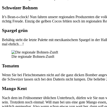
Schweizer Bohnen
It’s Bean-o-clock! Nun fahren unsere regionalen Produzenten die vol
richtig Freude. Einzig die gelben Cocos fehlen noch im regionalen R
Spargel grün
Behäbig steht die letzte Palette mit mexikanischem Spargel in der Ha
mal ehrlich…!
Die regionale Bohnen-Zunft
Tomaten
Wenn Sie bei Fleischtomaten nicht auf die ganz dicken Bomber angew
die Schweizer lassen sich bei den Datteris nicht lumpen. Die beliebte
Mango Kent
Nach dem im Frühsommer üblichen Unterbruch, dürfen wir Sie nun w
sein. Trotzdem noch einmal: Will man bei uns eine gute Mango essen, 
wirklich geniessbar. Also wenn schon etwas von weit her, dann soll es 