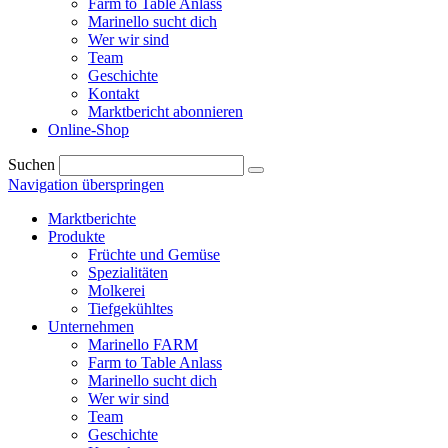
Farm to Table Anlass
Marinello sucht dich
Wer wir sind
Team
Geschichte
Kontakt
Marktbericht abonnieren
Online-Shop
Suchen
Navigation überspringen
Marktberichte
Produkte
Früchte und Gemüse
Spezialitäten
Molkerei
Tiefgekühltes
Unternehmen
Marinello FARM
Farm to Table Anlass
Marinello sucht dich
Wer wir sind
Team
Geschichte