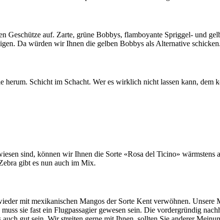
len Geschütze auf. Zarte, grüne Bobbys, flamboyante Spriggel- und ge
eigen. Da würden wir Ihnen die gelben Bobbys als Alternative schicken
lle herum. Schicht im Schacht. Wer es wirklich nicht lassen kann, dem k
iesen sind, können wir Ihnen die Sorte «Rosa del Ticino» wärmstens 
 Zebra gibt es nun auch im Mix.
ieder mit mexikanischen Mangos der Sorte Kent verwöhnen. Unsere Me
muss sie fast ein Flugpassagier gewesen sein. Die vordergründig nachha
auch gut sein. Wir streiten gerne mit Ihnen, sollten Sie anderer Meinun