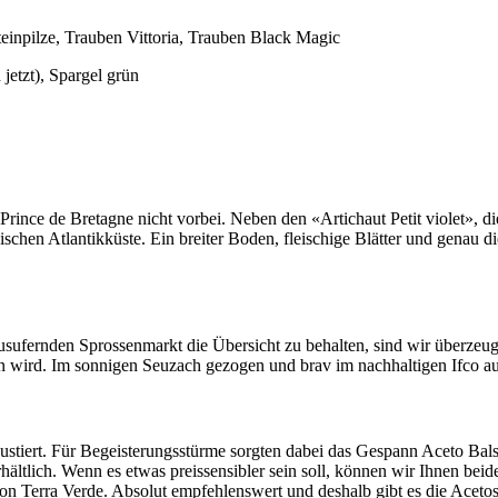
inpilze, Trauben Vittoria, Trauben Black Magic
 jetzt), Spargel grün
 de Bretagne nicht vorbei. Neben den «Artichaut Petit violet», die nu
sischen Atlantikküste. Ein breiter Boden, fleischige Blätter und genau 
ausufernden Sprossenmarkt die Übersicht zu behalten, sind wir überzeu
wird. Im sonnigen Seuzach gezogen und brav im nachhaltigen Ifco auf 
ustiert. Für Begeisterungsstürme sorgten dabei das Gespann Aceto Ba
erhältlich. Wenn es etwas preissensibler sein soll, können wir Ihnen bei
von Terra Verde. Absolut empfehlenswert und deshalb gibt es die Aceto