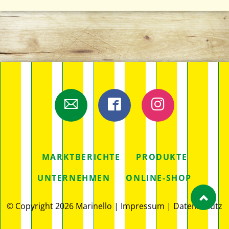
E-Mail
Facebook
Instagram
NAVIGATION
MARKTBERICHTE
PRODUKTE
ÜBERSPRINGEN
UNTERNEHMEN
ONLINE-SHOP
© Copyright 2026 Marinello |
Impressum
|
Datenschutz