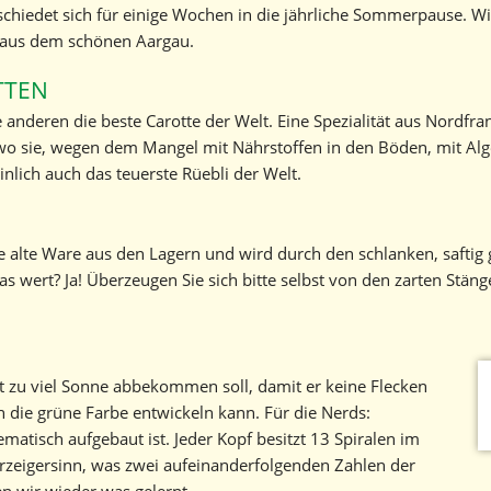
iedet sich für einige Wochen in die jährliche Sommerpause. Wir li
e aus dem schönen Aargau.
TTEN
ie anderen die beste Carotte der Welt. Eine Spezialität aus Nordf
o sie, wegen dem Mangel mit Nährstoffen in den Böden, mit Alge
inlich auch das teuerste Rüebli der Welt.
hle alte Ware aus den Lagern und wird durch den schlanken, safti
as wert? Ja! Überzeugen Sie sich bitte selbst von den zarten Stäng
t zu viel Sonne abbekommen soll, damit er keine Flecken
 die grüne Farbe entwickeln kann. Für die Nerds:
atisch aufgebaut ist. Jeder Kopf besitzt 13 Spiralen im
zeigersinn, was zwei aufeinanderfolgenden Zahlen der