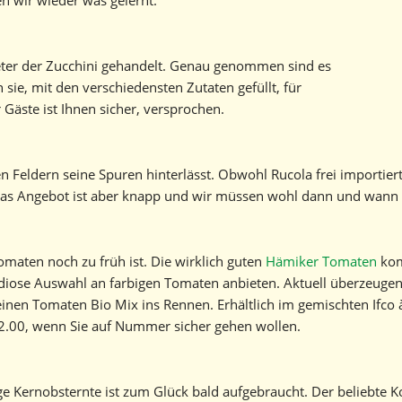
n wir wieder was gelernt.
reter der Zucchini gehandelt. Genau genommen sind es
 sie, mit den verschiedensten Zutaten gefüllt, für
äste ist Ihnen sicher, versprochen.
en Feldern seine Spuren hinterlässt. Obwohl Rucola frei importie
Das Angebot ist aber knapp und wir müssen wohl dann und wann 
 Tomaten noch zu früh ist. Die wirklich guten
Hämiker Tomaten
kom
ndiose Auswahl an farbigen Tomaten anbieten. Aktuell überzeug
inen Tomaten Bio Mix ins Rennen. Erhältlich im gemischten Ifco 
 12.00, wenn Sie auf Nummer sicher gehen wollen.
ige Kernobsternte ist zum Glück bald aufgebraucht. Der beliebte 