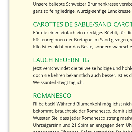
Unsere beliebte Schweizer Brunnenkresse verabsch
ganz so feingliedrige, würzig-senfige Landkress
CAROTTES DE SABLE/SAND-CARO
Für die einen einfach ein dreckiges Rüebli, für d
Küstenregionen der Bretagne im Sand gezogen, w
Kilo ist es nicht nur das Beste, sondern wahrsche
LAUCH NEUERNTIG
Jetzt verschwindet die teilweise holzige und ho
doch sie kehren bekanntlich auch besser. Ist es d
Weissanteil steigt täglich.
ROMANESCO
I’ll be back! Während Blumenkohl möglichst nich
bekommt, braucht sie der Romanesco, damit sich
Wussten Sie, dass jeder Romanesco streng mathem
Uhrzeigersinn und 21 Spiralen entgegen dem Uhr