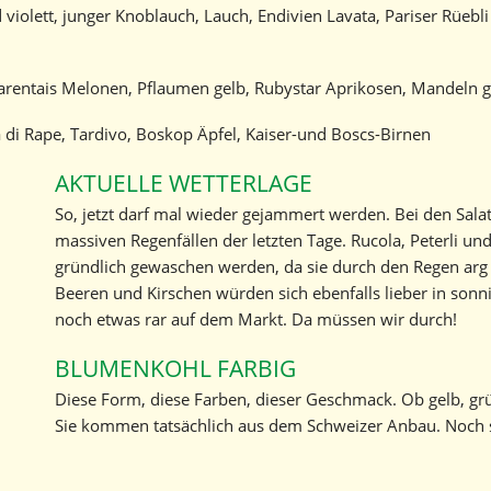
violett, junger Knoblauch, Lauch, Endivien Lavata, Pariser Rüeb
Geschichte
Kontakt
arentais Melonen, Pflaumen gelb, Rubystar Aprikosen, Mandeln gr
Marktbericht abonnieren
di Rape, Tardivo, Boskop Äpfel, Kaiser-und Boscs-Birnen
AKTUELLE WETTERLAGE
So, jetzt darf mal wieder gejammert werden. Bei den Sa
massiven Regenfällen der letzten Tage. Rucola, Peterli u
gründlich gewaschen werden, da sie durch den Regen arg 
Beeren und Kirschen würden sich ebenfalls lieber in sonn
noch etwas rar auf dem Markt. Da müssen wir durch!
BLUMENKOHL FARBIG
Diese Form, diese Farben, dieser Geschmack. Ob gelb, grün
Sie kommen tatsächlich aus dem Schweizer Anbau. Noch s