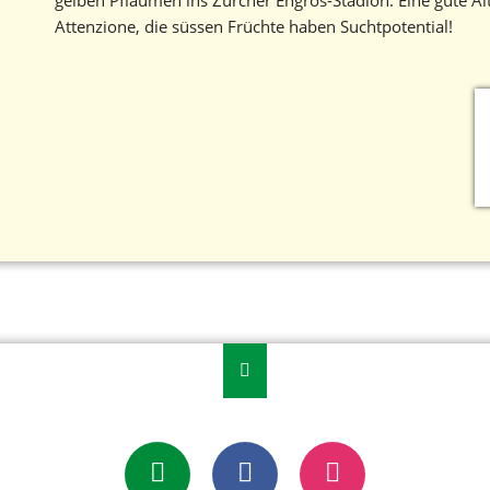
gelben Pflaumen ins Zürcher Engros-Stadion. Eine gute Alt
Attenzione, die süssen Früchte haben Suchtpotential!