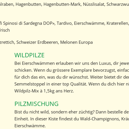
aben, Hagenbutten, Hagenbutten-Mark, Nüsslisalat, Schwarzwurzel
Geschichte
Kontakt
fi Spinosi di Sardegna DOP», Tardivo, Eierschwämme, Kraterellen
risch
Marktbericht abonnieren
rettich, Schweizer Erdbeeren, Melonen Europa
WILDPILZE
Bei Eierschwämmen erlauben wir uns den Luxus, dir jeweil
schicken. Wenn du grössere Exemplare bevorzugst, einfac
für dich das ein, was du dir wünschst. Weiter bietet dir 
Semmelstoppel in einer top Qualität. Wenn du dich hier ni
Wildpilz-Mix à 1,5kg ans Herz.
PILZMISCHUNG
Bist du nicht wild, sondern eher züchtig? Dann bestelle de
Einheit. In dieser Kiste findest du Wald-Champignons, Kräu
Eierschwämme.