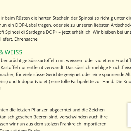
ir beim Rüsten die harten Stacheln der Spinosi so richtig unter di
nun ein DOP-Label tragen, oder sie zu unseren liebsten Artischo
ofi Spinosi di Sardegna DOP» – jetzt erhältlich. Wir bleiben bei 
liefert. Ehrensache.
& WEISS
rbenprächtige Süsskartoffeln mit weissem oder violettem Fruchtfle
artoffel nur entfernt verwandt. Das süsslich-mehlige Fruchtfleis
tmacher, für viele süsse Gerichte geeignet oder eine spannende 
ss) und Indopur (violett) eine tolle Farbpalette zur Hand. Die Kn
!
ten die letzten Pflanzen abgeerntet und die Zeichen
otanisch gesehen Beeren sind, verschwinden auch ihre
sen wir nun aus dem stolzen Frankreich importieren.
e Tage auf dem Buckel.