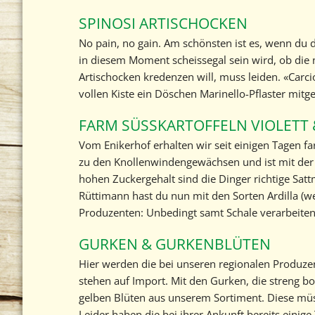
SPINOSI ARTISCHOCKEN
No pain, no gain. Am schönsten ist es, wenn du d
in diesem Moment scheissegal sein wird, ob die 
Artischocken kredenzen will, muss leiden. «Carci
vollen Kiste ein Döschen Marinello-Pflaster mitge
FARM SÜSSKARTOFFELN VIOLETT 
Vom Enikerhof erhalten wir seit einigen Tagen fa
zu den Knollenwindengewächsen und ist mit der K
hohen Zuckergehalt sind die Dinger richtige Sat
Rüttimann hast du nun mit den Sorten Ardilla (wei
Produzenten: Unbedingt samt Schale verarbeiten
GURKEN & GURKENBLÜTEN
Hier werden die bei unseren regionalen Produzen
stehen auf Import. Mit den Gurken, die streng b
gelben Blüten aus unserem Sortiment. Diese müs
Leider haben die bei ihrer Ankunft bereits einig